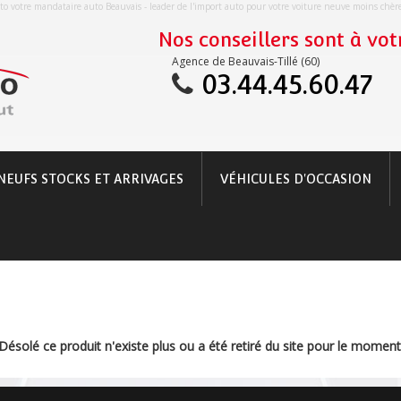
o votre mandataire auto Beauvais - leader de l'import auto pour votre voiture neuve moins chè
Nos conseillers sont à votr
Agence de Beauvais-Tillé (60)
03.44.45.60.47
NEUFS STOCKS ET ARRIVAGES
VÉHICULES D'OCCASION
Désolé ce produit n'existe plus ou a été retiré du site pour le moment