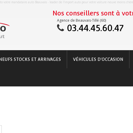
o votre mandataire auto Beauvais - leader de l'import auto pour votre voiture neuve moins chè
Nos conseillers sont à votr
Agence de Beauvais-Tillé (60)
03.44.45.60.47
NEUFS STOCKS ET ARRIVAGES
VÉHICULES D'OCCASION