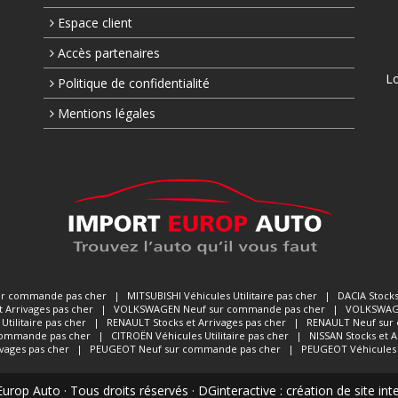
Espace client
Accès partenaires
Lo
Politique de confidentialité
Mentions légales
ur commande pas cher
|
MITSUBISHI
Véhicules Utilitaire pas cher
|
DACIA
Stocks
t Arrivages pas cher
|
VOLKSWAGEN
Neuf sur commande pas cher
|
VOLKSWA
Utilitaire pas cher
|
RENAULT
Stocks et Arrivages pas cher
|
RENAULT
Neuf sur
commande pas cher
|
CITROËN
Véhicules Utilitaire pas cher
|
NISSAN
Stocks et A
ivages pas cher
|
PEUGEOT
Neuf sur commande pas cher
|
PEUGEOT
Véhicules 
rop Auto · Tous droits réservés · DGinteractive :
création de site in