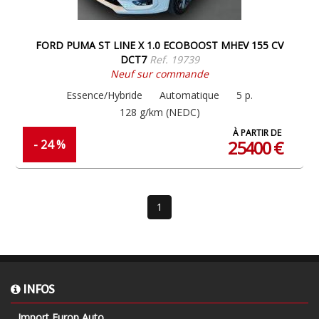
FORD PUMA ST LINE X 1.0 ECOBOOST MHEV 155 CV
DCT7
Ref. 19739
Neuf sur commande
Essence/Hybride
Automatique
5 p.
128 g/km (NEDC)
À PARTIR DE
25400 €
- 24 %
1
INFOS
Import Europ Auto