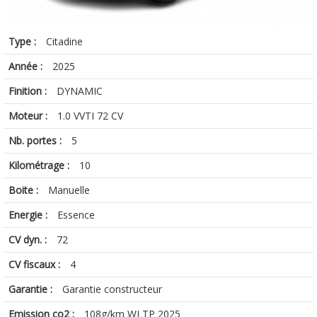
Type :
Citadine
Année :
2025
Finition :
DYNAMIC
Moteur :
1.0 VVTI 72 CV
Nb. portes :
5
Kilométrage :
10
Boite :
Manuelle
Energie :
Essence
CV dyn. :
72
CV fiscaux :
4
Garantie :
Garantie constructeur
Emission co2 :
108g/km WLTP 2025