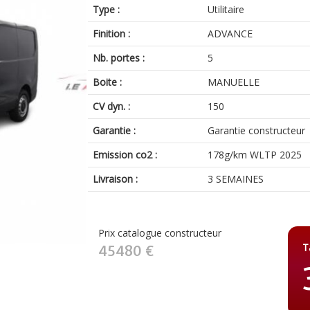
Type :
Utilitaire
Finition :
ADVANCE
Nb. portes :
5
Boite :
MANUELLE
CV dyn. :
150
Garantie :
Garantie constructeur
Emission co2 :
178g/km WLTP 2025
Livraison :
3 SEMAINES
Prix catalogue constructeur
T
45480 €