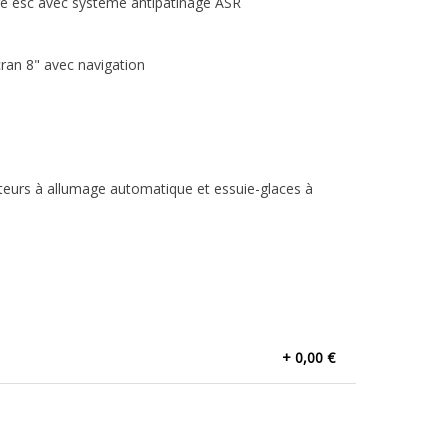
re esc avec système antipatinage ASR
ran 8" avec navigation
ecteurs à allumage automatique et essuie-glaces à
+ 0,00 €