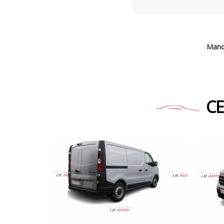
Mand
CE