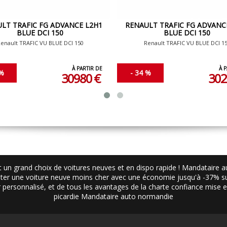
LT TRAFIC FG ADVANCE L2H1
RENAULT TRAFIC FG ADVANC
BLUE DCI 150
BLUE DCI 150
enault TRAFIC VU BLUE DCI 150
Renault TRAFIC VU BLUE DCI 1
À PARTIR DE
À 
 %
- 34 %
30980 €
302
 un grand choix de voitures neuves et en dispo rapide ! Mandataire 
er une voiture neuve moins cher avec une économie jusqu'à -37% sur
ier personnalisé, et de tous les avantages de la charte confiance mise
picardie
Mandataire auto normandie