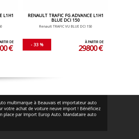
E L1H1
RENAULT TRAFIC FG ADVANCE L1H1
RENAULT 
BLUE DCI 150
50
Renault TRAFIC VU BLUE DCI 150
Renau
PARTIR DE
À PARTIR DE
- 33 %
- 33 %
00 €
29800 €
auto multimarque à Beauvais et importateur auto
 votre achat de voiture neuve import ! Bénéficiez
 en place par Import Europ Auto.
Mandataire auto