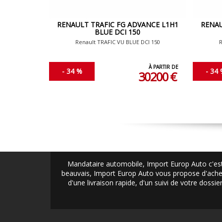
RENAULT TRAFIC FG ADVANCE L1H1
RENAU
BLUE DCI 150
Renault TRAFIC VU BLUE DCI 150
R
À PARTIR DE
- 34 %
- 34
30200 €
Mandataire automobile, Import Europ Auto c'est
beauvais, Import Europ Auto vous propose d'achet
d'une livraison rapide, d'un suivi de votre doss