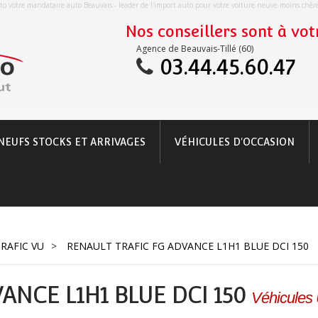
o votre mandataire auto Beauvais - leader de l'import auto pour votre voiture neuve moins chè
Nos conseillers sont à votr
Agence de Beauvais-Tillé (60)
03.44.45.60.47
NEUFS STOCKS ET ARRIVAGES
VÉHICULES D'OCCASION
TRAFIC VU
>
RENAULT TRAFIC FG ADVANCE L1H1 BLUE DCI 150
ANCE L1H1 BLUE DCI 150
Véhicules U