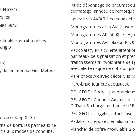
Kit de dépannage de pneumatique
e 'PEUGEOT'
colmatage, anneau de remorquag
'5008'
Lève-vitres AV/AR électriques et
bles 50/50
Monogrammes ailes AV: 'blason
Monogrammes AR '5008' et 'Hyb
clinables et rabattables
Monogrammes AV : blason PEUG
rang 3
Pack Safety Plus : Alerte atten
panneaux de signalisation et préc
franchissement involontaire de l
ts)
avec alerte risque de collision pi
, décor inférieur Gris Méteor
Pare chocs AR avec décor Gris 
Pare-brise feuilleté acoustique
PEUGEOT i-Cockpit panoramique a
PEUGEOT i-Connect Advanced - N
C (Data & charge) et 1 prise USB 
PEUGEOT i-Toggles virtuels avec
fonction Stop & Go
Pédalier et repose pied aluminiu
anche de bord, les panneaux de
Plancher de coffre modulable 2 p
ocié aux modes de conduite,