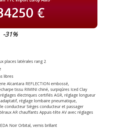
34250 €
-31%
x places latérales rang 2
e
 libres
ellerie Alcantara REFLECTION embossé,
harpe tissu RIMINI chiné, surpiqûres Iced Clay
réglages électriques certifiés AGR, réglage longueur
l adaptatif, réglage lombaire pneumatique,
le conducteur Sièges conducteur et passager
téraux AR chauffants Appuis-tête AV avec réglages
DA Noir Orbital, vernis brillant