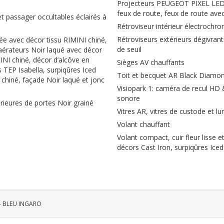
Projecteurs PEUGEOT PIXEL LED 
feux de route, feux de route ave
et passager occultables éclairés à
Rétroviseur intérieur électrochr
Rétroviseurs extérieurs dégivrant
ée avec décor tissu RIMINI chiné,
de seuil
aérateurs Noir laqué avec décor
INI chiné, décor d’alcôve en
Sièges AV chauffants
 TEP Isabella, surpiqûres Iced
Toit et becquet AR Black Diamo
 chiné, façade Noir laqué et jonc
Visiopark 1: caméra de recul HD
sonore
rieures de portes Noir grainé
Vitres AR, vitres de custode et l
Volant chauffant
Volant compact, cuir fleur lisse
décors Cast Iron, surpiqûres Iced
 - BLEU INGARO