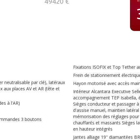
49420 €
Fixations ISOFIX et Top Tether au
Frein de stationnement électriqu
 neutralisable par clé), latéraux
Hayon motorisé avec accès mains
x aux places AV et AR (tête et
Intérieur Alcantara Executive S
accompagnement TEP Isabella, éc
des à l'AR)
Sièges conducteur et passager à 
d'assise manuel, maintien latéra
mémorisation des réglages pour 
commandes 3 boutons
chauffants et massants Sièges la
en hauteur intégrés
Jantes alliage 19'' diamantées BRE