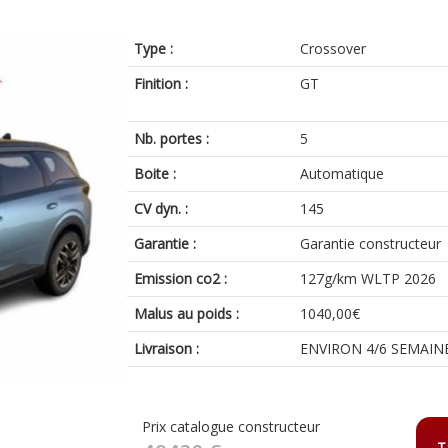
Type :
Crossover
Finition :
GT
Nb. portes :
5
Boite :
Automatique
CV dyn. :
145
Garantie :
Garantie constructeur
Emission co2 :
127g/km WLTP 2026
Malus au poids :
1040,00€
Livraison :
ENVIRON 4/6 SEMAIN
Prix catalogue constructeur
T