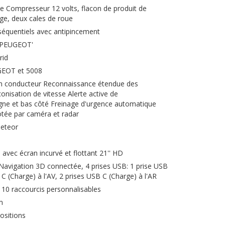
 Compresseur 12 volts, flacon de produit de
e, deux cales de roue
 séquentiels avec antipincement
 PEUGEOT'
rid
EOT et 5008
tion conducteur Reconnaissance étendue des
onisation de vitesse Alerte active de
igne et bas côté Freinage d'urgence automatique
lotée par caméra et radar
Meteor
vec écran incurvé et flottant 21'' HD
avigation 3D connectée, 4 prises USB: 1 prise USB
C (Charge) à l'AV, 2 prises USB C (Charge) à l'AR
 10 raccourcis personnalisables
m
ositions