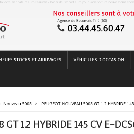
o votre mandataire auto Beauvais - leader de l'import auto pour votre voiture neuve moins chè
Nos conseillers sont à votr
Agence de Beauvais-Tillé (60)
03.44.45.60.47
NEUFS STOCKS ET ARRIVAGES
VÉHICULES D'OCCASION
t Nouveau 5008
>
PEUGEOT NOUVEAU 5008 GT 1.2 HYBRIDE 145
GT 1.2 HYBRIDE 145 CV E-DC