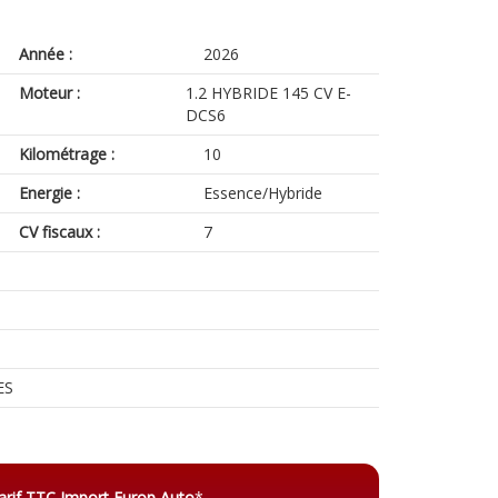
Année :
2026
Moteur :
1.2 HYBRIDE 145 CV E-
DCS6
Kilométrage :
10
Energie :
Essence/Hybride
CV fiscaux :
7
ES
arif TTC Import Europ Auto
*