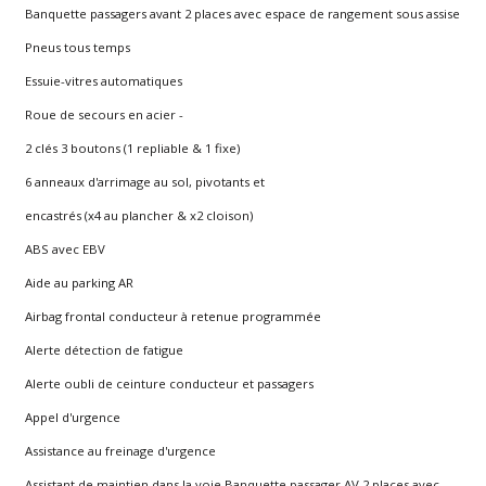
Banquette passagers avant 2 places avec espace de rangement sous assise
Pneus tous temps
Essuie-vitres automatiques
Roue de secours en acier -
2 clés 3 boutons (1 repliable & 1 fixe)
6 anneaux d'arrimage au sol, pivotants et
encastrés (x4 au plancher & x2 cloison)
ABS avec EBV
Aide au parking AR
Airbag frontal conducteur à retenue programmée
Alerte détection de fatigue
Alerte oubli de ceinture conducteur et passagers
Appel d'urgence
Assistance au freinage d'urgence
Assistant de maintien dans la voie Banquette passager AV 2 places avec