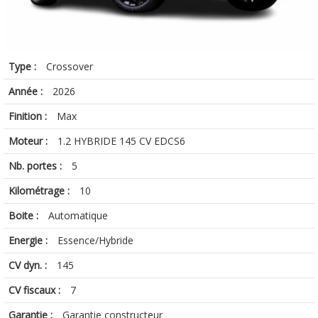
Type :
Crossover
Année :
2026
Finition :
Max
Moteur :
1.2 HYBRIDE 145 CV EDCS6
Nb. portes :
5
Kilométrage :
10
Boite :
Automatique
Energie :
Essence/Hybride
CV dyn. :
145
CV fiscaux :
7
Garantie :
Garantie constructeur