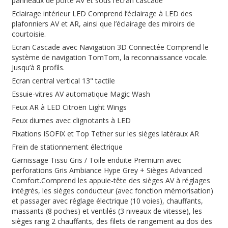
panneaux de porte AV et sous l’écran cascade
Eclairage intérieur LED Comprend l’éclairage à LED des
plafonniers AV et AR, ainsi que l’éclairage des miroirs de
courtoisie.
Ecran Cascade avec Navigation 3D Connectée Comprend le
système de navigation TomTom, la reconnaissance vocale.
Jusqu’à 8 profils.
Ecran central vertical 13" tactile
Essuie-vitres AV automatique Magic Wash
Feux AR à LED Citroën Light Wings
Feux diurnes avec clignotants à LED
Fixations ISOFIX et Top Tether sur les sièges latéraux AR
Frein de stationnement électrique
Garnissage Tissu Gris / Toile enduite Premium avec
perforations Gris Ambiance Hype Grey + Sièges Advanced
Comfort.Comprend les appuie-tête des sièges AV à réglages
intégrés, les sièges conducteur (avec fonction mémorisation)
et passager avec réglage électrique (10 voies), chauffants,
massants (8 poches) et ventilés (3 niveaux de vitesse), les
sièges rang 2 chauffants, des filets de rangement au dos des