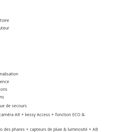
toire
uteur
alisation
lence
ions
ons
roue de secours
 caméra AR + kessy Access + fonction ECO &
to des phares + capteurs de pluie & luminosité + AB