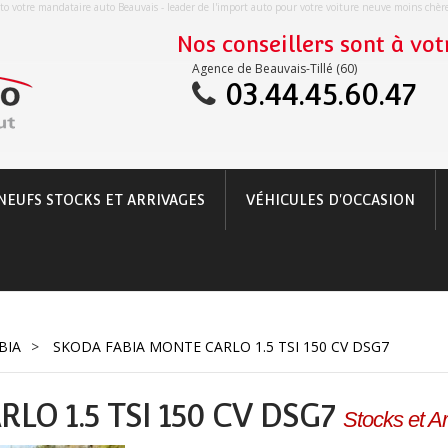
o votre mandataire auto Beauvais - leader de l'import auto pour votre voiture neuve moins chè
Nos conseillers sont à votr
Agence de Beauvais-Tillé (60)
03.44.45.60.47
NEUFS STOCKS ET ARRIVAGES
VÉHICULES D'OCCASION
BIA
>
SKODA FABIA MONTE CARLO 1.5 TSI 150 CV DSG7
LO 1.5 TSI 150 CV DSG7
Stocks et A