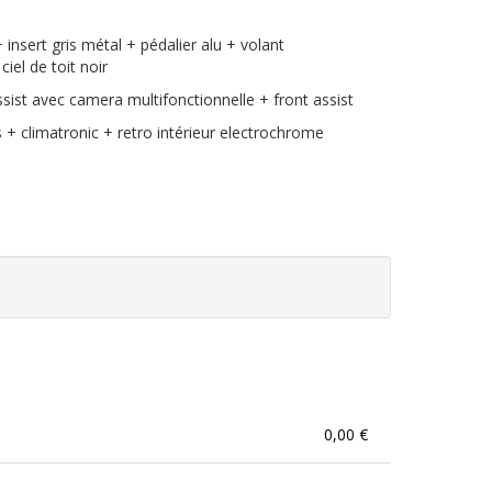
nsert gris métal + pédalier alu + volant
iel de toit noir
sist avec camera multifonctionnelle + front assist
 + climatronic + retro intérieur electrochrome
0,00 €