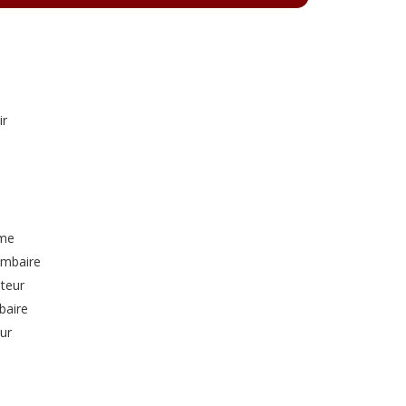
ir
ome
ombaire
uteur
baire
ur
s