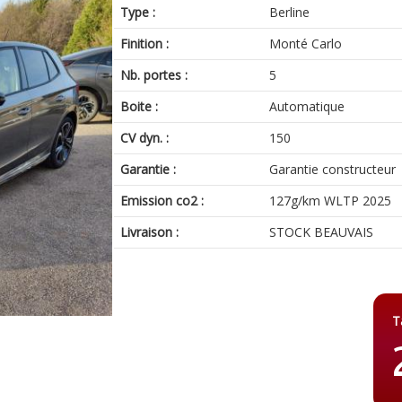
Type :
Berline
Finition :
Monté Carlo
Nb. portes :
5
Boite :
Automatique
CV dyn. :
150
Garantie :
Garantie constructeur
Emission co2 :
127g/km WLTP 2025
Livraison :
STOCK BEAUVAIS
T