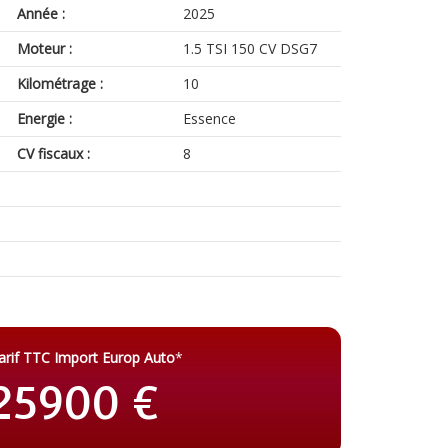
Année :
2025
Moteur :
1.5 TSI 150 CV DSG7
Kilométrage :
10
Energie :
Essence
CV fiscaux :
8
arif TTC Import Europ Auto
*
25900 €