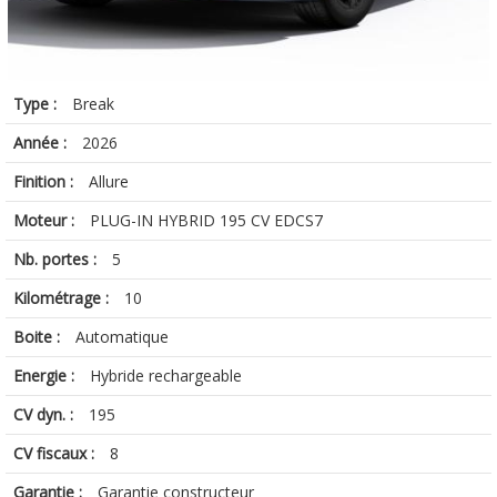
Type :
Break
Année :
2026
Finition :
Allure
Moteur :
PLUG-IN HYBRID 195 CV EDCS7
Nb. portes :
5
Kilométrage :
10
Boite :
Automatique
Energie :
Hybride rechargeable
CV dyn. :
195
CV fiscaux :
8
Garantie :
Garantie constructeur