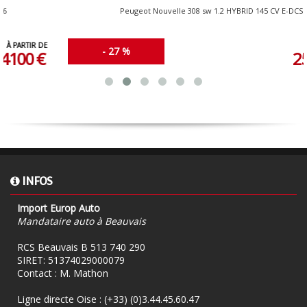
Peugeot Nouvelle 308 sw 1.2 HYBRID 145 CV E-DCS6
À PARTIR DE
- 27 %
25250 €
INFOS
Import Europ Auto
Mandataire auto à Beauvais
RCS Beauvais B 513 740 290
SIRET: 51374029000079
Contact : M. Mathon
Ligne directe Oise :
(+33) (0)3.44.45.60.47