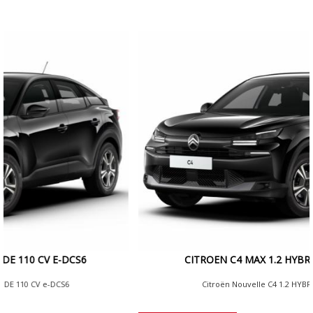
CITROEN C4 MAX 1.2 HYBRID 145 CV EDCS6
Citroën Nouvelle C4 1.2 HYBRID 145 CV EDCS6