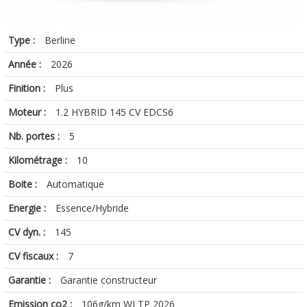
Type :
Berline
Année :
2026
Finition :
Plus
Moteur :
1.2 HYBRID 145 CV EDCS6
Nb. portes :
5
Kilométrage :
10
Boite :
Automatique
Energie :
Essence/Hybride
CV dyn. :
145
CV fiscaux :
7
Garantie :
Garantie constructeur
Emission co2 :
106g/km WLTP 2026