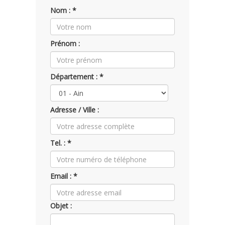
Nom : *
Toit ouvrant panoramique
950,00 €
Prénom :
Département : *
Adresse / Ville :
Tel. : *
Email : *
Objet :