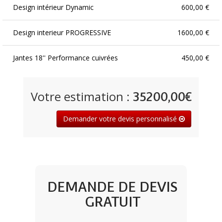
Design intérieur Dynamic
600,00 €
Design interieur PROGRESSIVE
1600,00 €
Jantes 18'' Performance cuivrées
450,00 €
Jantes 18'' Windstorm usinées
450,00 €
Votre estimation :
35200,00€
Jupes latérales
330,00 €
Demander votre devis personnalisé
Pack Audio SENNHEISER®
600,00 €
Pack Intelligent Drive
1200,00 €
DEMANDE DE DEVIS
Projecteurs MATRIX LED
850,00 €
GRATUIT
Roue de secours compacte 18''
100,00 €