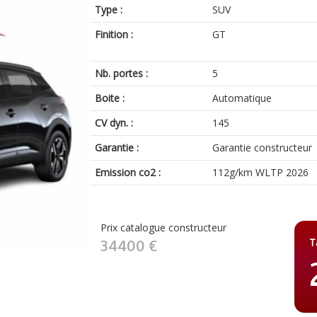
Type :
SUV
Finition :
GT
Nb. portes :
5
Boite :
Automatique
CV dyn. :
145
Garantie :
Garantie constructeur
Emission co2 :
112g/km WLTP 2026
Prix catalogue constructeur
T
34400 €