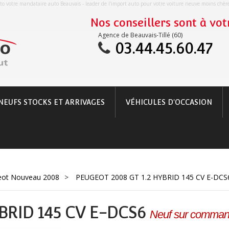
o votre mandataire auto Beauvais - leader de l'import auto pour votre voiture neuve moins chè
Nos conseillers sont à votr
Agence de Beauvais-Tillé (60)
03.44.45.60.47
NEUFS STOCKS ET ARRIVAGES
VÉHICULES D'OCCASION
eot Nouveau 2008
>
PEUGEOT 2008 GT 1.2 HYBRID 145 CV E-DCS
YBRID 145 CV E-DCS6
Neuf sur comma