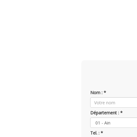
Visiopark 2 : Caméras avant et de recul HD avec resti
vue de dessus de l'environnement du véhicule sur 36
témoins de surveillance d
Nom : *
Département : *
Tel. : *