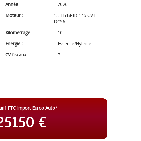
Année :
2026
Moteur :
1.2 HYBRID 145 CV E-
DCS6
Kilométrage :
10
Energie :
Essence/Hybride
CV fiscaux :
7
arif TTC Import Europ Auto
*
25150 €