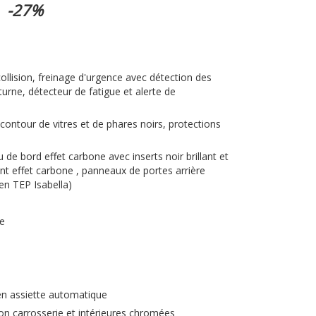
-27%
collision, freinage d'urgence avec détection des
turne, détecteur de fatigue et alerte de
 contour de vitres et de phares noirs, protections
u de bord effet carbone avec inserts noir brillant et
t effet carbone , panneaux de portes arrière
en TEP Isabella)
ie
en assiette automatique
on carrosserie et intérieures chromées