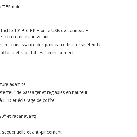
/TEP noir
e
 tactile 10" + 6 HP + prise USB de données +
 et commandes au volant
avec reconnaissance des panneaux de vitesse étendu
auffants et rabattables électriquement
uture adamite
tecteur de passager et réglables en hauteur
 à LED et éclairage de coffre
80° et radar avant)
s, séquentielle et anti-pincement