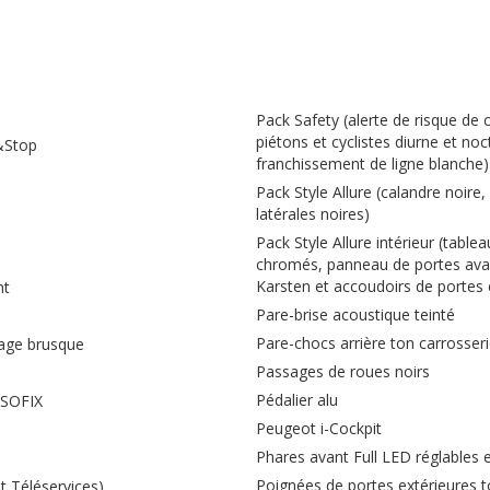
Pack Safety (alerte de risque de 
piétons et cyclistes diurne et noc
&Stop
franchissement de ligne blanche)
Pack Style Allure (calandre noire,
latérales noires)
Pack Style Allure intérieur (tablea
chromés, panneau de portes avan
Karsten et accoudoirs de portes 
nt
Pare-brise acoustique teinté
Pare-chocs arrière ton carrosser
nage brusque
Passages de roues noirs
Pédalier alu
ISOFIX
Peugeot i-Cockpit
Phares avant Full LED réglables 
Poignées de portes extérieures t
 Téléservices)