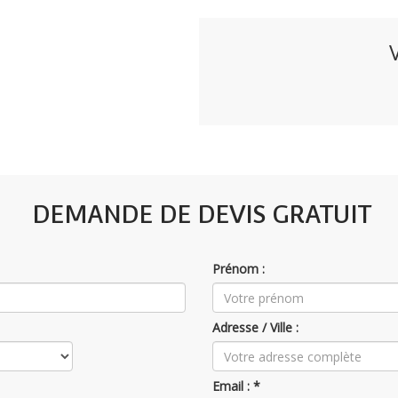
tution sur l'écran tactile d'une vue avant ou arrière, et d'une
0°, Rétroviseurs extérieurs avec éclairage d'accueil à LED et
DEMANDE DE DEVIS GRATUIT
Prénom :
Adresse / Ville :
Email : *