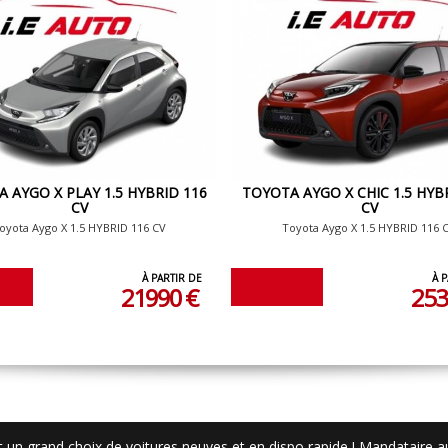
 AYGO X PLAY 1.5 HYBRID 116
TOYOTA AYGO X CHIC 1.5 HYB
CV
CV
oyota Aygo X 1.5 HYBRID 116 CV
Toyota Aygo X 1.5 HYBRID 116 
À PARTIR DE
À 
21990 €
253
 un grand choix de voitures neuves et en dispo rapide ! Mandataire 