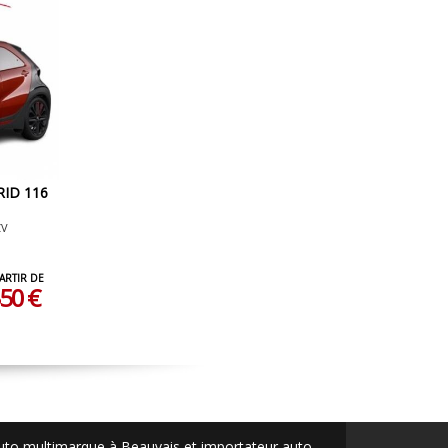
RID 116
CV
PARTIR DE
50 €
auto multimarque à Beauvais et importateur auto