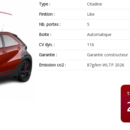
Type :
Citadine
Finition :
Like
Nb. portes :
5
Boite :
Automatique
CV dyn. :
116
Garantie :
Garantie constructeur
Emission co2 :
87g/km WLTP 2026
T