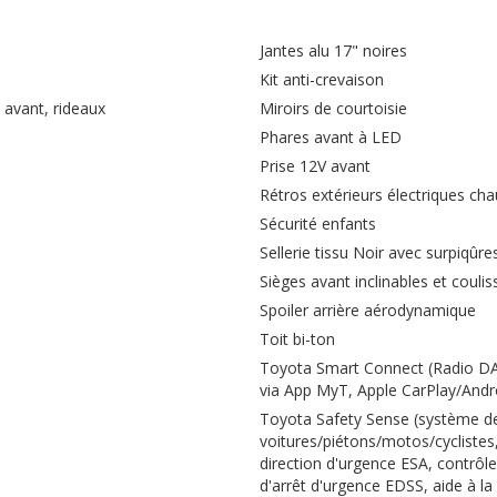
Jantes alu 17" noires
Kit anti-crevaison
 avant, rideaux
Miroirs de courtoisie
Phares avant à LED
Prise 12V avant
Rétros extérieurs électriques cha
Sécurité enfants
Sellerie tissu Noir avec surpiqûr
Sièges avant inclinables et coul
Spoiler arrière aérodynamique
Toit bi-ton
Toyota Smart Connect (Radio DAB,
via App MyT, Apple CarPlay/Andr
Toyota Safety Sense (système de 
voitures/piétons/motos/cyclistes,
direction d'urgence ESA, contrôl
d'arrêt d'urgence EDSS, aide à l