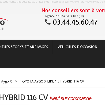
o votre mandataire auto Beauvais - leader de l'import auto pour votre voiture neuve moins chè
Nos conseillers sont à votr
Agence de Beauvais-Tillé (60)
03.44.45.60.47
NEUFS STOCKS ET ARRIVAGES
VÉHICULES D'OCCASION
a Aygo X
>
TOYOTA AYGO X LIKE 1.5 HYBRID 116 CV
 HYBRID 116 CV
Neuf sur commande