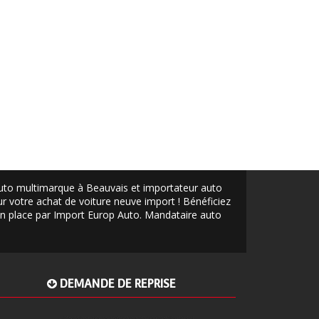
auto multimarque à Beauvais et importateur auto
 votre achat de voiture neuve import ! Bénéficiez
 en place par Import Europ Auto.
Mandataire auto
DEMANDE DE REPRISE