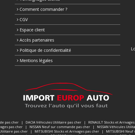
Comment commander ?
CGV
Espace client
Accès partenaires
Lo
Politique de confidentialité
Mentions légales
e pas cher
|
DACIA
Véhicules Utilitaire pas cher
|
RENAULT
Stocks et Arrivages
vages pas cher
|
NISSAN
Neuf sur commande pas cher
|
NISSAN
Véhicules Utilit
tilitaire pas cher
|
MITSUBISHI
Stocks et Arrivages pas cher
|
MITSUBISHI
Neuf 