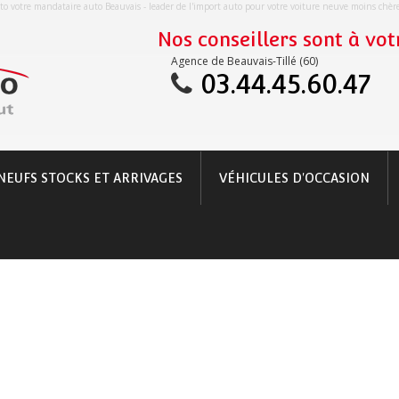
o votre mandataire auto Beauvais - leader de l'import auto pour votre voiture neuve moins chè
Nos conseillers sont à votr
Agence de Beauvais-Tillé (60)
03.44.45.60.47
NEUFS STOCKS ET ARRIVAGES
VÉHICULES D'OCCASION