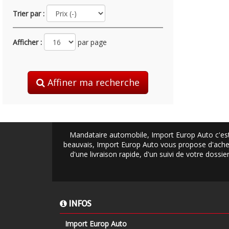
Trier par :
Afficher :
par page
Affiner ma recherche
Mandataire automobile, Import Europ Auto c'est
beauvais, Import Europ Auto vous propose d'achet
d'une livraison rapide, d'un suivi de votre doss
INFOS
Import Europ Auto