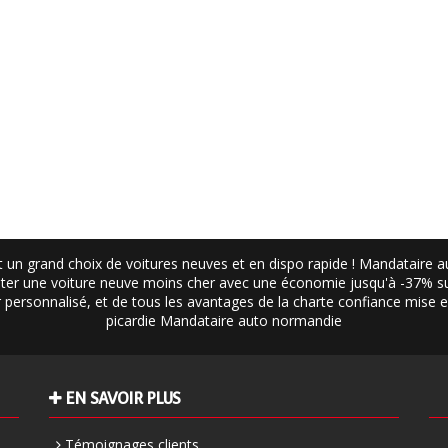
 un grand choix de voitures neuves et en dispo rapide ! Mandataire 
er une voiture neuve moins cher avec une économie jusqu'à -37% sur
ier personnalisé, et de tous les avantages de la charte confiance mise
picardie
Mandataire auto normandie
EN SAVOIR PLUS
Témoignages clients