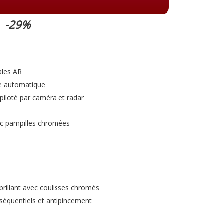
-29%
ales AR
ue automatique
piloté par caméra et radar
avec pampilles chromées
 brillant avec coulisses chromés
 séquentiels et antipincement