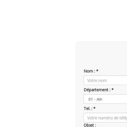
Nom : *
Département : *
Tel. : *
Objet :