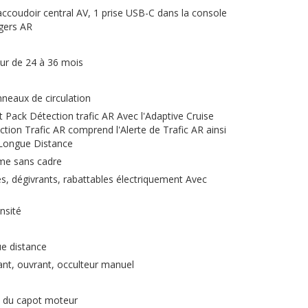
accoudoir central AV, 1 prise USB-C dans la console
agers AR
eur de 24 à 36 mois
neaux de circulation
t Pack Détection trafic AR Avec l'Adaptive Cruise
tion Trafic AR comprend l'Alerte de Trafic AR ainsi
 Longue Distance
ome sans cadre
es, dégivrants, rabattables électriquement Avec
nsité
ue distance
lant, ouvrant, occulteur manuel
n du capot moteur