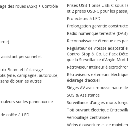
Prises USB 1 prise USB-C sous l'
nage des roues (ASR) + Contrôle
et 2 prises USB-C pour les pass
Projecteurs à LED
Prolongation garantie construct
Radio numérique terrestre (DAB)
Reconnaissance étendue des pan
rome)
Régulateur de vitesse adaptatif e
Control Stop & Go. Le Pack Détec
assistant personnel et
que la Surveillance d'Angle Mort
Rétroviseur intérieur électrochr
rix Beam et l'éclairage
Rétroviseurs extérieurs électriqu
is (ville, campagne, autoroute,
éclairage d'accueil
 sans éblouir les autres
Sièges AV avec mousse haute de
SOS & Assistance
couleurs sur les panneaux de
Surveillance d'angles morts long
Toit ouvrant électrique Entrebail
t de coffre à LED
Verrouillage centralisée
Vérins d'ouverture et de maintie