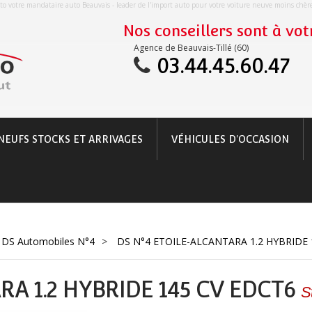
o votre mandataire auto Beauvais - leader de l'import auto pour votre voiture neuve moins chè
Nos conseillers sont à votr
Agence de Beauvais-Tillé (60)
03.44.45.60.47
NEUFS STOCKS ET ARRIVAGES
VÉHICULES D'OCCASION
DS Automobiles N°4
>
DS N°4 ETOILE-ALCANTARA 1.2 HYBRIDE 
RA 1.2 HYBRIDE 145 CV EDCT6
S