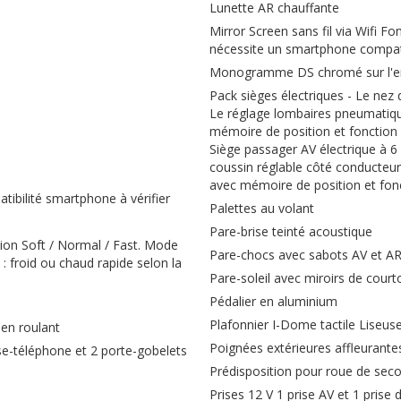
Lunette AR chauffante
Mirror Screen sans fil via Wifi F
nécessite un smartphone compat
Monogramme DS chromé sur l'enj
Pack sièges électriques - Le nez
Le réglage lombaires pneumatique
mémoire de position et fonction a
Siège passager AV électrique à 
coussin réglable côté conducteur
avec mémoire de position et fonc
ibilité smartphone à vérifier
Palettes au volant
Pare-brise teinté acoustique
ion Soft / Normal / Fast. Mode
Pare-chocs avec sabots AV et A
 froid ou chaud rapide selon la
Pare-soleil avec miroirs de court
Pédalier en aluminium
Plafonnier I-Dome tactile Liseu
en roulant
Poignées extérieures affleurant
e-téléphone et 2 porte-gobelets
Prédisposition pour roue de seco
Prises 12 V 1 prise AV et 1 prise 