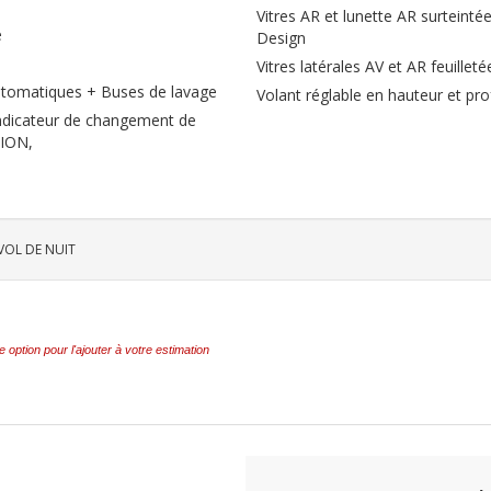
Vitres AR et lunette AR surteintée
é
Design
Vitres latérales AV et AR feuillet
utomatiques + Buses de lavage
Volant réglable en hauteur et pr
 Indicateur de changement de
SION,
 VOL DE NUIT
e option pour l'ajouter à votre estimation