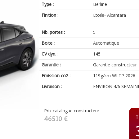
Type :
Berline
Finition :
Etoile- Alcantara
Nb. portes :
5
Boite :
Automatique
CV dyn. :
145
Garantie :
Garantie constructeur
Emission co2 :
119g/km WLTP 2026
Livraison :
ENVIRON 4/6 SEMAIN
Prix catalogue constructeur
T
46510 €