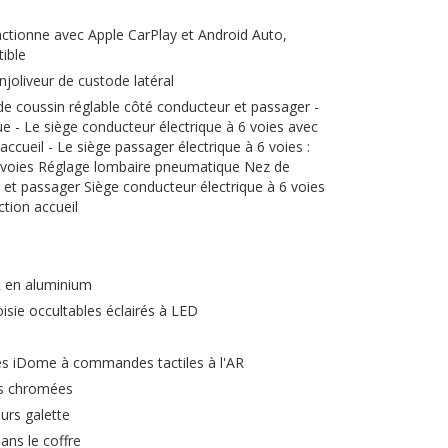
onctionne avec Apple CarPlay et Android Auto,
ible
oliveur de custode latéral
 de coussin réglable côté conducteur et passager -
 - Le siège conducteur électrique à 6 voies avec
ccueil - Le siège passager électrique à 6 voies :
6 voies Réglage lombaire pneumatique Nez de
 et passager Siège conducteur électrique à 6 voies
tion accueil
R en aluminium
oisie occultables éclairés à LED
ses iDome à commandes tactiles à l'AR
es chromées
urs galette
dans le coffre